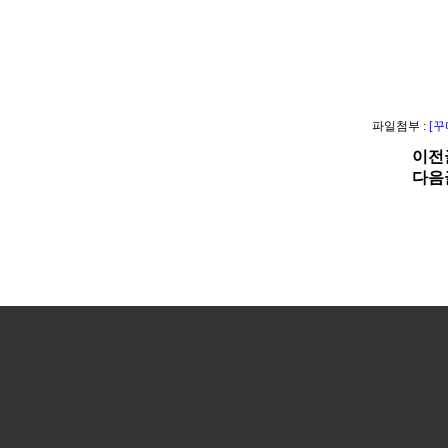
파일첨부 :
[꾸
이전
다음