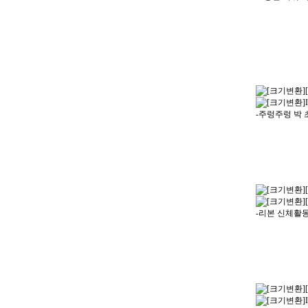
-주렁주렁 박
-리본 신체활