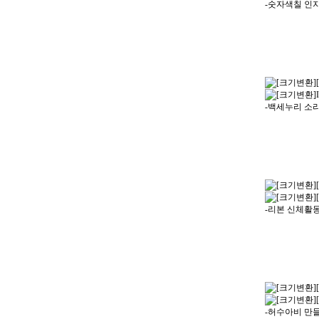
-숫자색칠 인
-백세누리 소
-리본 신체활
-허수아비 만